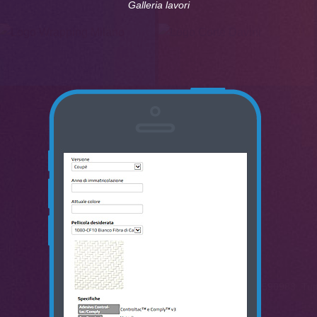
Galleria lavori
StileKiwi © 2020 Filippo Bodei, P.IVA 03625590983. Tutti i 